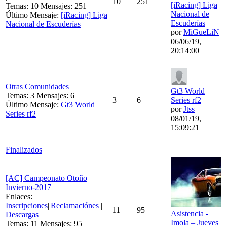
10
251
[iRacing] Liga
Temas: 10 Mensajes: 251
Nacional de
Último Mensaje:
[iRacing] Liga
Escuderías
Nacional de Escuderías
por
MiGueLiN
06/06/19,
20:14:00
Otras Comunidades
Gt3 World
Temas: 3 Mensajes: 6
3
6
Series rf2
Último Mensaje:
Gt3 World
por
Jtss
Series rf2
08/01/19,
15:09:21
Finalizados
[AC] Campeonato Otoño
Invierno-2017
Enlaces:
Inscripciones
||
Reclamaciónes
||
11
95
Asistencia -
Descargas
Imola – Jueves
Temas: 11 Mensajes: 95