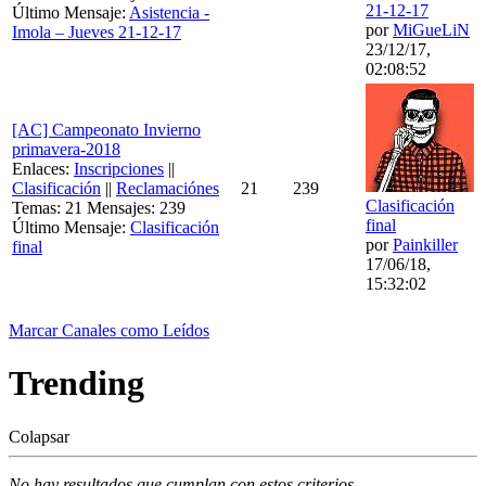
21-12-17
Último Mensaje:
Asistencia -
por
MiGueLiN
Imola – Jueves 21-12-17
23/12/17,
02:08:52
[AC] Campeonato Invierno
primavera-2018
Enlaces:
Inscripciones
||
Clasificación
||
Reclamaciónes
21
239
Clasificación
Temas: 21 Mensajes: 239
final
Último Mensaje:
Clasificación
por
Painkiller
final
17/06/18,
15:32:02
Marcar Canales como Leídos
Trending
Colapsar
No hay resultados que cumplan con estos criterios.